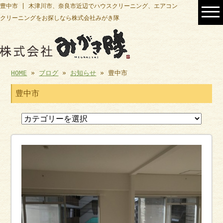
豊中市 | 木津川市、奈良市近辺でハウスクリーニング、エアコン
クリーニングをお探しなら株式会社みがき隊
HOME
»
ブログ
»
お知らせ
» 豊中市
豊中市