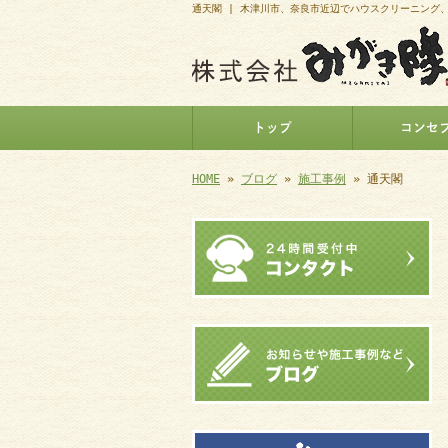
通天閣 | 木津川市、奈良市近辺でハウスクリーニング
トップ
コンセ
HOME
»
ブログ
»
施工事例
» 通天閣